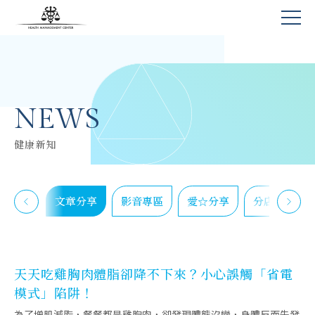
NEWS
健康新知
味食譜
文章分享
影音專區
愛☆分享
分店訊息
天天吃雞胸肉體脂卻降不下來？小心誤觸「省電
模式」陷阱！